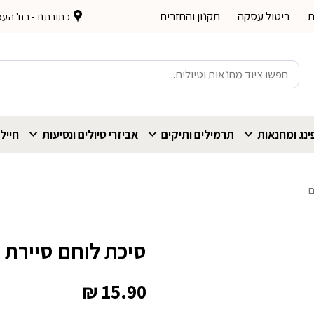
ת
ביטול עסקה
תקנון והחזרים
כתובתנו - רח' העצמאות 
חיפוש
עבור:
נג ומחנאות
תרמילים ותיקים
אביזרי טיולים ונסיעות
חייל
ם
סיכת לוחם סיירת 
₪
15.90