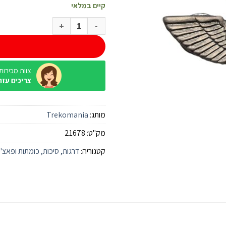
קיים במלאי
כמות של סיכת לוחם סיירת גבעתי
צוות מכירות / ine
צריכים עזר
מותג:
Trekomania
מק"ט:
21678
קטגוריה:
דרגות, סיכות, כומתות ופאצ'י