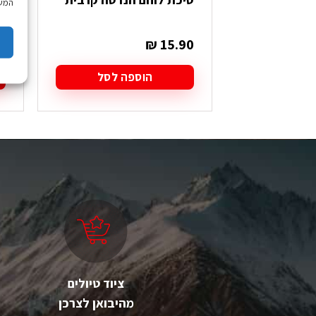
המשך
הא
0
₪
15.90
הוספה לסל
ציוד טיולים
מהיבואן לצרכן