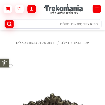
Ski
t
conten
חיפוש
עבור:
עמוד הבית
/
חיילים
/
דרגות, סיכות, כומתות ופאצ'ים
פתח סרגל 