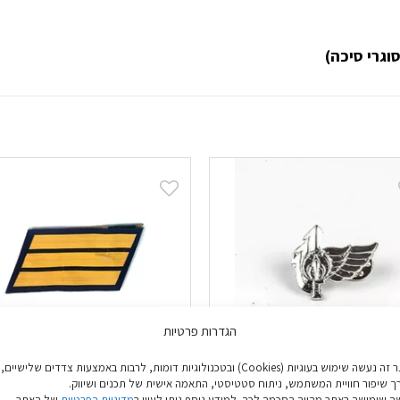
וגרי סיכה)
הגדרות פרטיות
באתר זה נעשה שימוש בעוגיות (Cookies) ובטכנולוגיות דומות, לרבות באמצעות צדדים שלישיים,
ך שיפור חוויית המשתמש, ניתוח סטטיסטי, התאמה אישית של תכנים ושיווק.
יכת לוחם נח"ל
זוג דרגות בד סמל חיל הים
 שימושך באתר מהווה הסכמה לכך. למידע נוסף ניתן לעיין ב
מדיניות הפרטיות
של האתר.