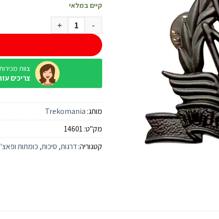
קיים במלאי
כמות של סיכת כומתה חיל תקשוב
צוות מכירות / ine
צריכים עזר
מותג:
Trekomania
מק"ט:
14601
קטגוריה:
דרגות, סיכות, כומתות ופאצ'י