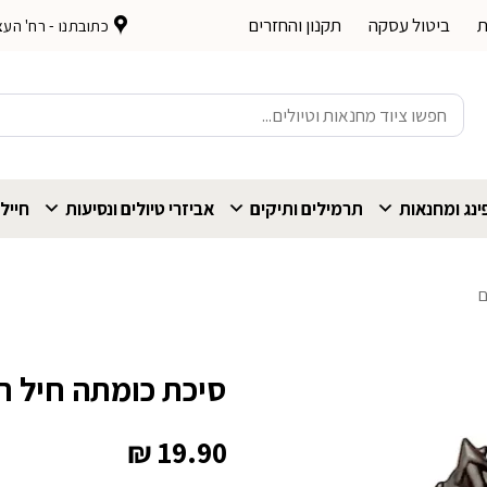
ת
ביטול עסקה
תקנון והחזרים
כתובתנו - רח' העצמאות 
חיפוש
עבור:
נג ומחנאות
תרמילים ותיקים
אביזרי טיולים ונסיעות
חייל
ם
סיכת כומתה חיל ת
₪
19.90