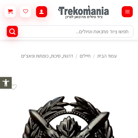
Ski
t
conten
חיפוש
עבור:
עמוד הבית
/
חיילים
/
דרגות, סיכות, כומתות ופאצ'ים
פתח סרגל 