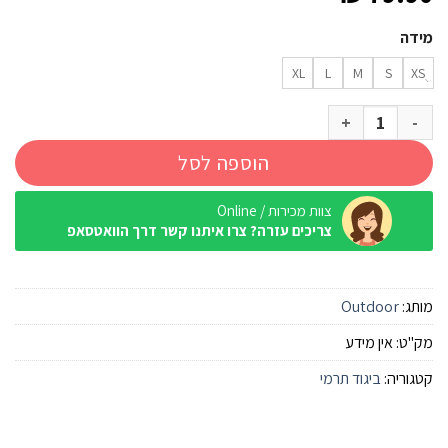
מידה
XL
L
M
S
XSֻ
כמות של סט טרמי Outdoor THERMODRY שחור נשים
הוספה לסל
צוות מכירות / Online
צריכים עזרה? צרו איתנו קשר דרך הוואטסאפ
מותג:
Outdoor
מק"ט:
אין מידע
קטגוריה:
ביגוד תרמי