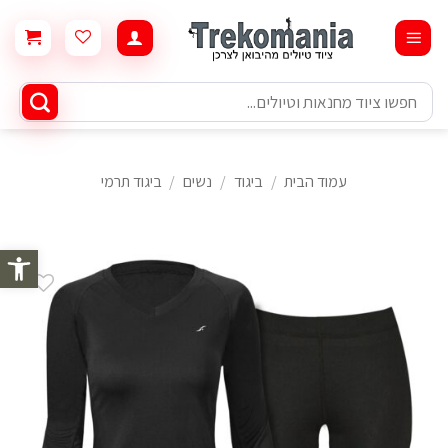
Ski
t
conten
חיפוש
עבור:
עמוד הבית
/
ביגוד
/
נשים
/
ביגוד תרמי
פתח סרגל 