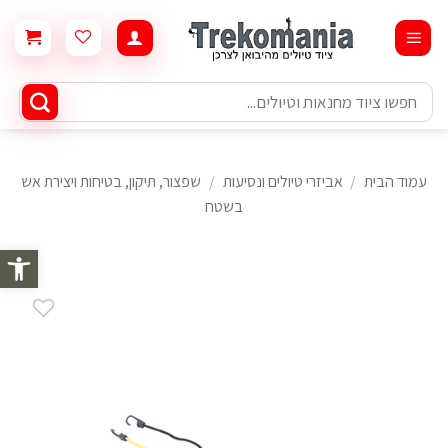
Ski
t
conten
חיפוש
עבור:
עמוד הבית
/
אביזרי טיולים ונסיעות
/
שפצור, תיקון, בטיחות ויצירת אש
בשטח
פתח סרגל 