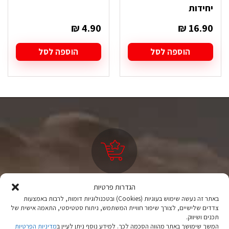
יחידות
₪
4.90
₪
16.90
הוספה לסל
הוספה לסל
הגדרות פרטיות
ציוד טיולים
באתר זה נעשה שימוש בעוגיות (Cookies) ובטכנולוגיות דומות, לרבות באמצעות
מהיבואן לצרכן
צדדים שלישיים, לצורך שיפור חוויית המשתמש, ניתוח סטטיסטי, התאמה אישית של
תכנים ושיווק.
יבוא ישיר לצד מותגים מובילים במחירים ללא תחרות.
המשך שימושך באתר מהווה הסכמה לכך. למידע נוסף ניתן לעיין ב
מדיניות הפרטיות