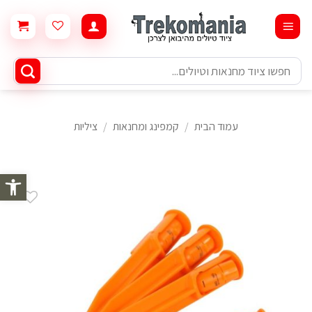
Ski
t
conten
חיפוש
עבור:
עמוד הבית
/
קמפינג ומחנאות
/
ציליות
פתח סרגל 