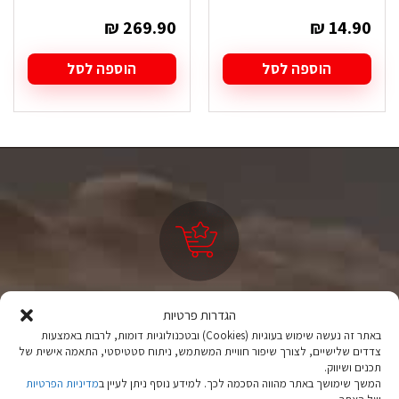
₪
269.90
₪
14.90
הוספה לסל
הוספה לסל
ציוד טיולים
הגדרות פרטיות
מהיבואן לצרכן
באתר זה נעשה שימוש בעוגיות (Cookies) ובטכנולוגיות דומות, לרבות באמצעות
צדדים שלישיים, לצורך שיפור חוויית המשתמש, ניתוח סטטיסטי, התאמה אישית של
תכנים ושיווק.
יבוא ישיר לצד מותגים מובילים במחירים ללא תחרות.
המשך שימושך באתר מהווה הסכמה לכך. למידע נוסף ניתן לעיין ב
מדיניות הפרטיות