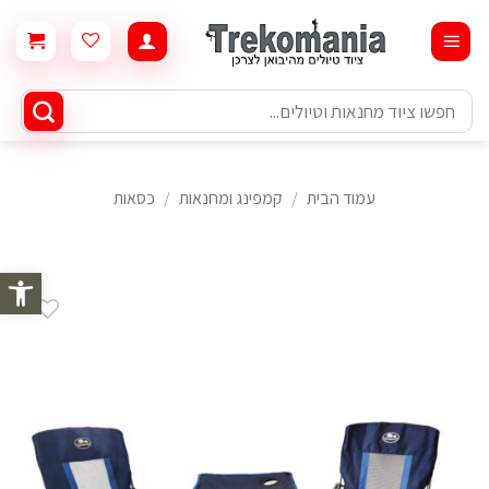
Ski
t
conten
חיפוש
עבור:
עמוד הבית
/
קמפינג ומחנאות
/
כסאות
פתח סרגל 