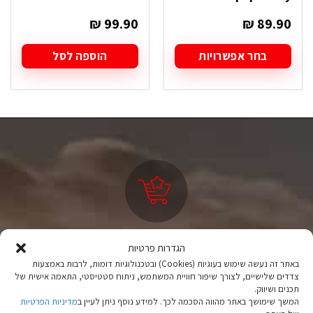
₪
99.90
₪
89.90
בחר אפשרויות
הוספה לסל
למוצר
זה
יש
מספר
סוגים.
ניתן
לבחור
את
האפשרויות
בעמוד
המוצר
ציוד טיולים
הגדרות פרטיות
מהיבואן לצרכן
באתר זה נעשה שימוש בעוגיות (Cookies) ובטכנולוגיות דומות, לרבות באמצעות
צדדים שלישיים, לצורך שיפור חוויית המשתמש, ניתוח סטטיסטי, התאמה אישית של
תכנים ושיווק.
יבוא ישיר לצד מותגים מובילים במחירים ללא תחרות.
המשך שימושך באתר מהווה הסכמה לכך. למידע נוסף ניתן לעיין ב
מדיניות הפרטיות