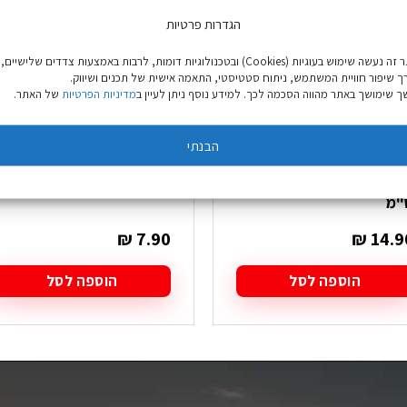
הגדרות פרטיות
באתר זה נעשה שימוש בעוגיות (Cookies) ובטכנולוגיות דומות, לרבות באמצעות צדדים שלישיים,
ך שיפור חוויית המשתמש, ניתוח סטטיסטי, התאמה אישית של תכנים ושיווק.
 שימושך באתר מהווה הסכמה לכך. למידע נוסף ניתן לעיין ב
מדיניות הפרטיות
של האתר.
הבנתי
שק כביסה שחור 45X55
קליפס פרח גדול
"מ
₪
7.90
₪
14.9
הוספה לסל
הוספה לסל