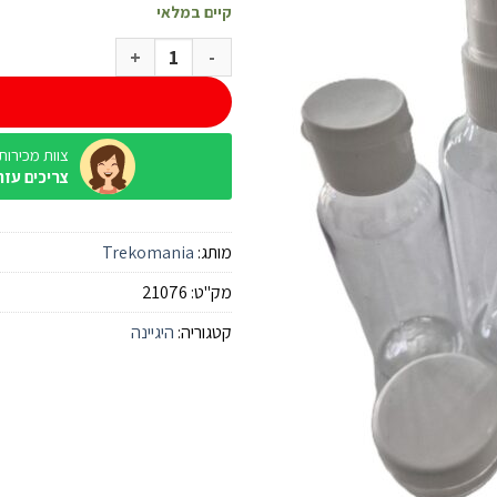
קיים במלאי
כמות של סט בקבוקים לנסיעות
צוות מכירות / ine
צריכים עזר
מותג:
Trekomania
מק"ט:
21076
קטגוריה:
היגיינה