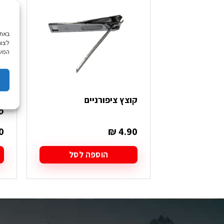
לצור
המשך
קוצץ ציפורניים
ס
0
₪
4.90
הוספה לסל