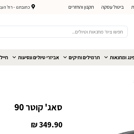
ת
ביטול עסקה
תקנון והחזרים
כתובתנו - רח' העצמאות 
חיפוש
עבור:
נג ומחנאות
תרמילים ותיקים
אביזרי טיולים ונסיעות
חייל
סאג' קוטר 90
₪
349.90