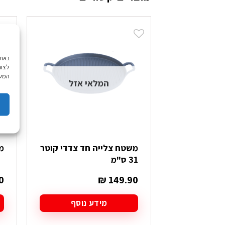
לצור
המשך
המלאי אזל
משטח צלייה חד צדדי קוטר
מ
31 ס"מ
0
₪
149.90
מידע נוסף