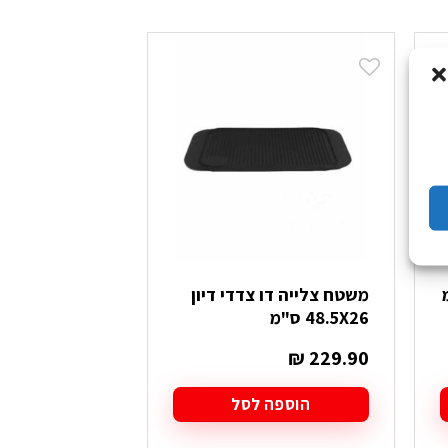
משטח צלייה דו צדדי דיון
סאג' קוטר 50
48.5X26 ס"מ
₪
74.90
₪
229.90
הוספה לסל
הוספה