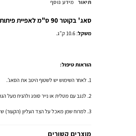
תיאור
מידע נוסף
סאג' בקוטר 90 ס"מ לאפיית פיתות
משקל
: 10.6 ק"ג.
הוראות טיפול:
1. לאחר השימוש יש לשטוף היטב את הסאג'.
2. לנגב עם מטלית או נייר סופג ולהניח מעל הגחלים ל 2-3 דקות לייבוש מהיר ומוחלט.
3. למרוח שמן מאכל על הצד העליון (הקעור) של הסאג' ועל צדו השני על מנת להאריך את חיי הסאג'.
מוצרים קשורים