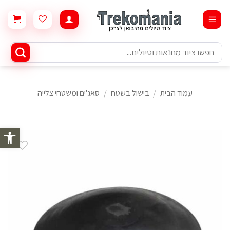
Ski
t
conten
חיפוש
עבור:
עמוד הבית
/
בישול בשטח
/
סאג'ים ומשטחי צלייה
פתח סרגל 