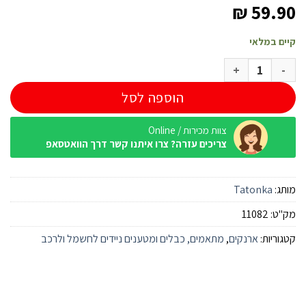
₪
59.90
קיים במלאי
כמות של נרתיק לסמארטפון שחור Tatonka XXL
הוספה לסל
צוות מכירות / Online
צריכים עזרה? צרו איתנו קשר דרך הוואטסאפ
מותג:
Tatonka
מק"ט:
11082
קטגוריות:
ארנקים
,
מתאמים, כבלים ומטענים ניידים לחשמל ולרכב