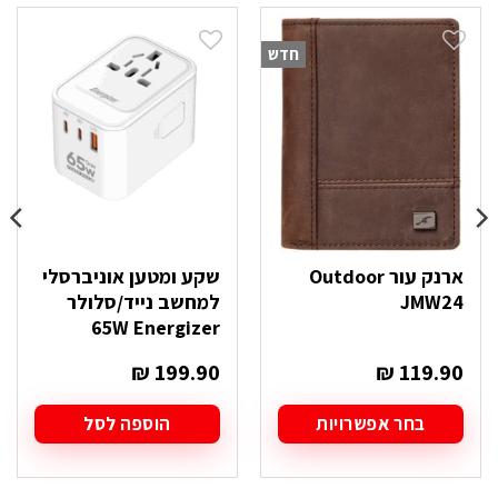
חדש
ארנק עור Outdoor
שקע ומטען אוניברסלי
JMW24
למחשב נייד/סלולר
65W Energizer
₪
199.90
₪
119.90
בחר אפשרויות
הוספה לסל
למוצר
זה
יש