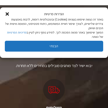
מספר
סוגים.
ניתן
הגדרות פרטיות
לבחור
באתר זה נעשה שימוש בעוגיות (Cookies) ובטכנולוגיות דומות, לרבות באמצעות
את
צדדים שלישיים, לצורך שיפור חוויית המשתמש, ניתוח סטטיסטי, התאמה אישית של
האפשרויות
תכנים ושיווק.
בעמוד
המשך שימושך באתר מהווה הסכמה לכך. למידע נוסף ניתן לעיין ב
מדיניות הפרטיות
המוצר
של האתר.
הבנתי
ציוד טיולים
מהיבואן לצרכן
יבוא ישיר לצד מותגים מובילים במחירים ללא תחרות.
משלוחים