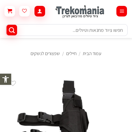
Ski
t
conten
חיפוש
עבור:
עמוד הבית
/
חיילים
/
שפצורים לנשקים
פתח סרגל 