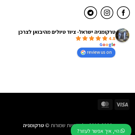
טרקומניה ישראל- ציוד טיולים מהיבואן לצרכן
4.8
powered by
G
o
o
g
l
e
review us on
MasterCard
Visa
2016-2026 כל הזכויות שמורות ©
טרקומניה
היי, איך אפשר לעזור?