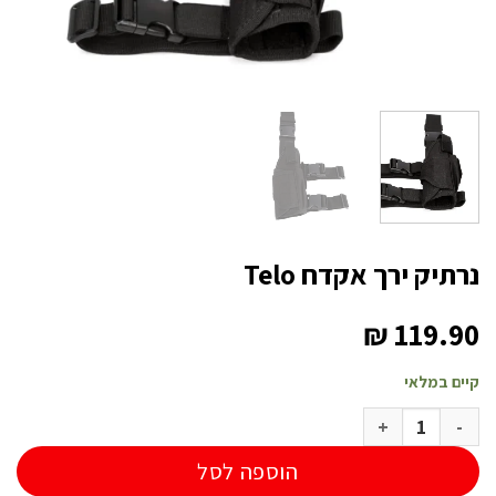
נרתיק ירך אקדח Telo
₪
119.90
קיים במלאי
כמות של נרתיק ירך אקדח Telo
הוספה לסל