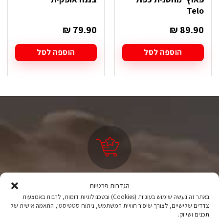
Telo
₪
79.90
₪
89.90
הוספה לסל
הוספה לסל
ציוד טיולים
הגדרות פרטיות
מהיבואן לצרכן
באתר זה נעשה שימוש בעוגיות (Cookies) ובטכנולוגיות דומות, לרבות באמצעות
צדדים שלישיים, לצורך שיפור חוויית המשתמש, ניתוח סטטיסטי, התאמה אישית של
תכנים ושיווק.
יבוא ישיר לצד מותגים מובילים במחירים ללא תחרות.