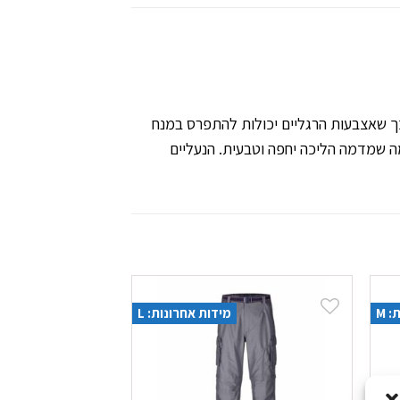
 כך שאצבעות הרגליים יכולות להתפרס במנח
פנימי נשלף ונוח במיוחד, וסוליית FeelTrue® מינימליסטית וחכמה שמדמה הליכה יחפה וטבעית. הנעליים
 M
מידות אחרונות: L