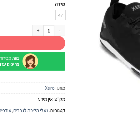
מידה
47
כמות של נעל Xero Nexus Knit שחור-לבן גברים
צוות מכירות / ine
צריכים עזר
מותג:
Xero
מק"ט:
אין מידע
קטגוריות:
נעלי הליכה לגברים
,
עודפים