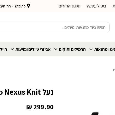
ת
ביטול עסקה
תקנון והחזרים
כתובתנו - רח' העצמאות 
חיפוש
עבור:
נג ומחנאות
תרמילים ותיקים
אביזרי טיולים ונסיעות
חייל
ם
נעל Xero Nexus Knit שחור-לבן גברים
₪
299.90