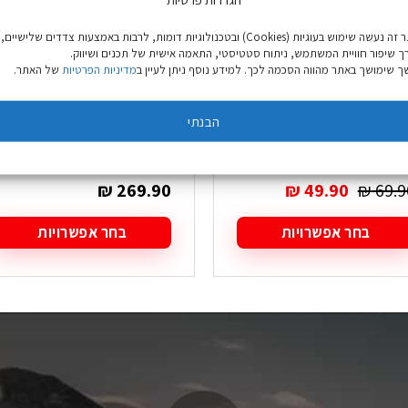
באתר זה נעשה שימוש בעוגיות (Cookies) ובטכנולוגיות דומות, לרבות באמצעות צדדים שלישיים,
ך שיפור חוויית המשתמש, ניתוח סטטיסטי, התאמה אישית של תכנים ושיווק.
 שימושך באתר מהווה הסכמה לכך. למידע נוסף ניתן לעיין ב
מדיניות הפרטיות
של האתר.
מיקרופליז Regatta
סופטשל Outdoor Baxter
הבנתי
Montes Moroccan Blu
גברים כחול
ברים
המחיר
המחיר
₪
269.90
₪
49.90
₪
69.9
המקורי
הנוכחי
היה:
הוא:
בחר אפשרויות
בחר אפשרויות
₪ 49.90.
₪ 69.90.
מוצר
למוצר
ה
זה
ש
יש
ספר
מספר
גים.
סוגים.
תן
ניתן
בחור
לבחור