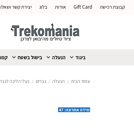
Ski
קבוצת רכישה
Gift Card
אודות
בלוג
יצירת קשר ושאלו
t
conten
ביגוד
הנעלה
בישול בשטח
קמפי
עמוד הבית
/
הנעלה
/
גברים
/
נעלי הליכה לגברי
מידה אחרונה: 47