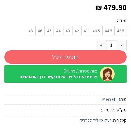
₪
479.90
מידה
48
46
45
44
43
42
41
46.5
44.5
43.5
כמות של נעל Merrell Moab 3 Mid Gtx Beluga גברים
הוספה לסל
צוות מכירות / Online
צריכים עזרה? צרו איתנו קשר דרך הוואטסאפ
מותג:
Merrell
מק"ט:
אין מידע
קטגוריה:
נעלי טיולים לגברים