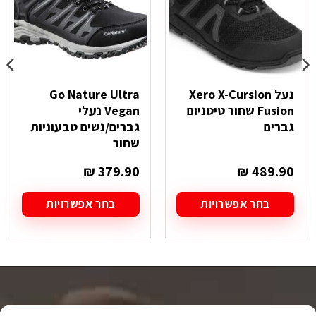
נעל Xero X-Cursion
Go Nature Ultra
Fusion שחור טיטניום
Vegan נעלי
גברים
גברים/נשים טבעוניות
שחור
₪
379.90
₪
489.90
בחר אפשרויות
בחר אפשרויות
למוצר
למוצר
זה
זה
יש
יש
מספר
מספר
סוגים.
סוגים.
ניתן
ניתן
לבחור
לבחור