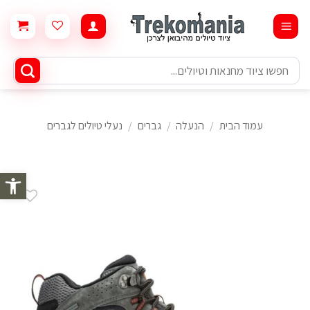
Ski
t
conten
חיפוש
עבור:
עמוד הבית
/
הנעלה
/
גברים
/
נעלי טיולים לגברים
פתח סרגל 