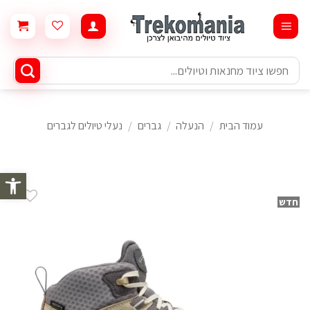
Ski
t
conten
חיפוש
עבור:
עמוד הבית
/
הנעלה
/
גברים
/
נעלי טיולים לגברים
פתח סרגל 
חדש