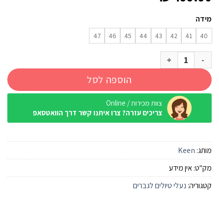
מידה
47
46
45
44
43
42
41
40
כמות של נעל Keen Hightrail Mid בז' אפור גברים
הוספה לסל
צוות מכירות / Online
צריכים עזרה? צרו איתנו קשר דרך הוואטסאפ
מותג:
Keen
מק"ט:
אין מידע
קטגוריה:
נעלי טיולים לגברים