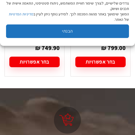
צדדים שלישיים, לצורך שיפור חוויית המשתמש, ניתוח סטטיסטי, התאמה אישית של
תכנים ושיווק.
המשך שימושך באתר מהווה הסכמה לכך. למידע נוסף ניתן לעיין ב
מדיניות הפרטיות
של האתר.
נעלי הרים טבעוניות
נעל Salewa Alp
LaSportiva Stream
Trainer חום גברים
הבנתי
GTX Surround
₪
749.90
₪
799.00
בחר אפשרויות
בחר אפשרויות
למוצר
למוצר
זה
זה
יש
יש
מספר
מספר
סוגים.
סוגים.
ניתן
ניתן
לבחור
לבחור
את
את
האפשרויות
האפשרויות
בעמוד
בעמוד
המוצר
המוצר