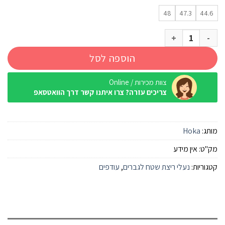
48
47.3
44.6
כמות של נעל Hoka Speedgoat 6 Wide ירוק שרך/אפור אספלט גברים
הוספה לסל
צוות מכירות / Online
צריכים עזרה? צרו איתנו קשר דרך הוואטסאפ
מותג:
Hoka
מק"ט:
אין מידע
קטגוריות:
נעלי ריצת שטח לגברים
,
עודפים