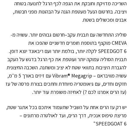
השריכה מדויקת וחובקת את הגפה לכף הרגל לתנועה בטוחה
ויציבה. בחרטום הנעל מעטפת הגנה על הבהונות מפני חבטות,
אבנים ומכשולים בשטח.
סוליה: התחדשה עם תבנית עקב–חרטום גבוהים יותר. עשויה מ-
CMEVA מוקצף בתוספת חומרים חדשניים שהפכו את
SPEEDGOT 6 לקלה יותר, בולמת יותר ועם ריבאונד יוצא דופן.
תבנית הסוליה עמוקה יותר ועוטפת את כף הרגל בדגש על העקב
להגברת היציבות בתוואי שטח לא יציב ומשתנה. השכבה החיצונית
עשויה מוויבראם – Vibram® Megagrip עם זיזים באורך 5 מ״מ,
חזקים וחדים, עם גיאומטריה מיוחדת וחתכים בצורת פרסה של עז
(עז הרים אמרנו לכם ?) לאחיזה משופרת עוד יותר.
יש רק עז הרים אחת על השביל שתעמוד איתכם בכל אתגר שטח,
מריצת טיפוס אנכית, דרך הרים, ועד לאולטרה מרתונים –
SPEEDGOAT 6"