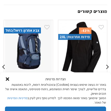
מוצרים קשורים
צבע אחרון: רויאל/כחול
-43%
מידות אחרונות: 2XL
הגדרות פרטיות
מיקרופליז Regatta
תרמיל 45 ליטר
באתר זה נעשה שימוש בעוגיות (Cookies) ובטכנולוגיות דומות, לרבות באמצעות
Montes אפור כהה
Outdoor Cygni
צדדים שלישיים, לצורך שיפור חוויית המשתמש, ניתוח סטטיסטי, התאמה אישית של
גברים
תכנים ושיווק.
המשך שימושך באתר מהווה הסכמה לכך. למידע נוסף ניתן לעיין ב
מדיניות הפרטיות
המחיר
המחיר
₪
279.90
₪
39.90
₪
69.90
של האתר.
המקורי
הנוכחי