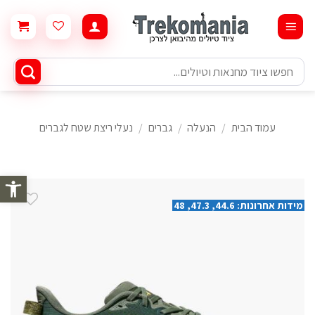
Ski
t
conten
חיפוש
עבור:
עמוד הבית
/
הנעלה
/
גברים
/
נעלי ריצת שטח לגברים
פתח סרגל 
מידות אחרונות: 44.6, 47.3, 48