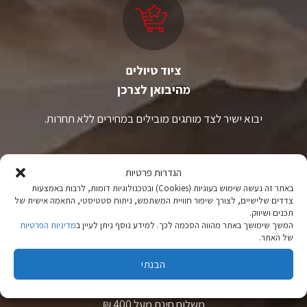
האפשרויות
האפשרויות
בעמוד
בעמוד
המוצר
המוצר
ציוד טיולים
מהיבואן לצרכן
יבוא ישיר לצד מותגים מובילים במחירים ללא תחרות.
הגדרות פרטיות
באתר זה נעשה שימוש בעוגיות (Cookies) ובטכנולוגיות דומות, לרבות באמצעות
צדדים שלישיים, לצורך שיפור חוויית המשתמש, ניתוח סטטיסטי, התאמה אישית של
תכנים ושיווק.
המשך שימושך באתר מהווה הסכמה לכך. למידע נוסף ניתן לעיין ב
מדיניות הפרטיות
משלוחים
של האתר.
הבנתי
משלוחים לכל רחבי הארץ
באמצעות שליחים עד בית הלקוח.
משלוח חינם מעל 400 ₪