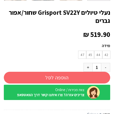
נעלי טיולים Grisport SV22Y שחור/אפור
גברים
₪
519.90
מידה
47
45
44
42
כמות של נעלי טיולים Grisport SV22Y שחור/אפור גברים
הוספה לסל
צוות מכירות / Online
צריכים עזרה? צרו איתנו קשר דרך הוואטסאפ