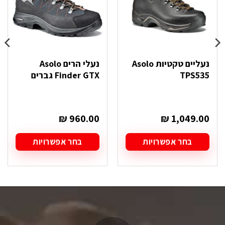
נעליים טקטיות Asolo
נעלי הרים Asolo
TPS535
Finder GTX גברים
₪
960.00
₪
1,049.00
בחר אפשרויות
בחר אפשרויות
למוצר
למוצר
זה
זה
יש
יש
מספר
מספר
סוגים.
סוגים.
ניתן
ניתן
לבחור
לבחור
את
את