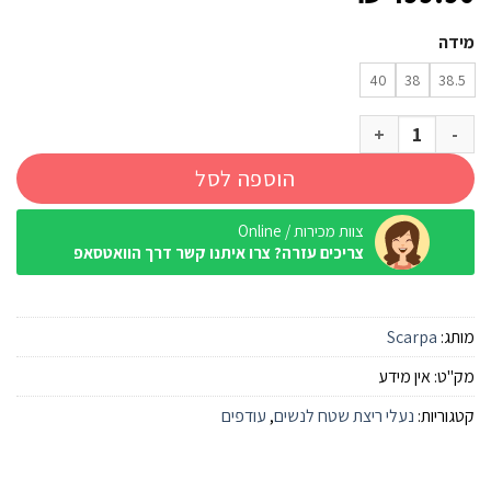
מידה
40
38
38.5
כמות של נעל ריצה Scarpa Ribelle Run נשים
הוספה לסל
צוות מכירות / Online
צריכים עזרה? צרו איתנו קשר דרך הוואטסאפ
מותג:
Scarpa
מק"ט:
אין מידע
קטגוריות:
נעלי ריצת שטח לנשים
,
עודפים