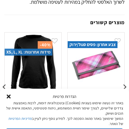
לשרוך האלסטי להחליק במהירות לעטיפה מושלמת.
מוצרים קשורים
צבע אחרון: פסים סגול/ירוק
-40%
מידות אחרונות: XS, L, XL
הגדרות פרטיות
ארנק בד נשים
חולצה טרמית
באתר זה נעשה שימוש בעוגיות (Cookies) ובטכנולוגיות דומות, לרבות באמצעות
Outdoor X-Warm
Outdoor Openland
צדדים שלישיים, לצורך שיפור חוויית המשתמש, ניתוח סטטיסטי, התאמה אישית של
תכנים ושיווק.
נשים שחור
המשך שימושך באתר מהווה הסכמה לכך. למידע נוסף ניתן לעיין ב
מדיניות הפרטיות
של האתר.
המחיר
המחיר
₪
89.90
₪
149.00
₪
32.90