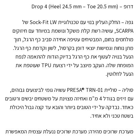
דרופ – Drop 4 (Heel 24.5 mm – Toe 20.5 mm)
גפה – החלק העליון בנוי עם טכנולוגיית Sock-Fit LW של
SCARPA, עושיה רשת קלת משקל ונושמת במיוחד עם חיזוקים
מולחמים בחום, המבטיחים עטיפה אחידה סביב כף הרגל, תוך
מתן נוחות וגמישות יוצאי דופן בקרסול, לשון וקדמת כף הרגל.
הנעל בנויה לעטוף את כף הרגל בדיוק הודות להתאמה לנפח
המופחת שלה. העקב מיוצב על ידי רצועת TPU שעוטפת את
הנעל לחלוטין.
סוליה – סוליית PRESA® TRN-01 עשויה גומי לביצועים גבוהים,
עם זיזים בגודל 4 מ"מ ואחיזה מצוינת על משטחים יבשים ורטובים
כאחד. נבדקה על ידי הטובים ביותר והובא עד קצה גבול היכולת
בשטח טכני ולא אחיד.
מערכת שרוכים מהירה: מערכת שרוכים ננעלת עצמית המאפשרת