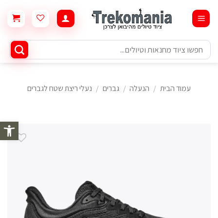
Ski
t
conten
חיפוש
עבור:
עמוד הבית
/
הנעלה
/
גברים
/
נעלי ריצת שטח לגברים
פתח סרגל 