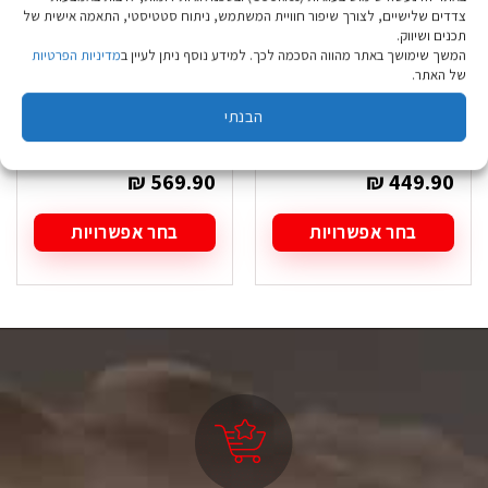
צדדים שלישיים, לצורך שיפור חוויית המשתמש, ניתוח סטטיסטי, התאמה אישית של
תכנים ושיווק.
המשך שימושך באתר מהווה הסכמה לכך. למידע נוסף ניתן לעיין ב
מדיניות הפרטיות
של האתר.
נעל Hoka Transport
נעל ריצה Hoka Bondi
Wide שחור/אלבסטר
9 Wide כחול
הבנתי
גברים
חצות/ורסיטי גברים
₪
569.90
₪
449.90
בחר אפשרויות
בחר אפשרויות
למוצר
למוצר
זה
זה
יש
יש
מספר
מספר
סוגים.
סוגים.
ניתן
ניתן
לבחור
לבחור
את
את
האפשרויות
האפשרויות
בעמוד
בעמוד
המוצר
המוצר