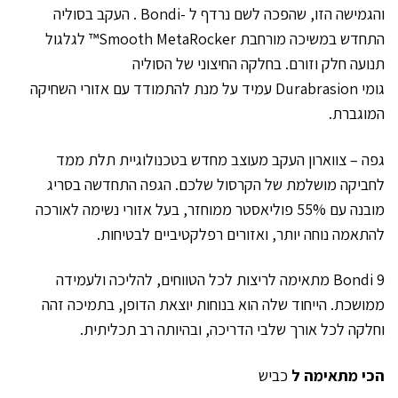
והגמישה הזו, שהפכה לשם נרדף ל -Bondi . העקב בסוליה
התחדש במשיכה מורחבת Smooth MetaRocker™ לגלגול
תנועה חלק וזורם. בחלקה החיצוני של הסוליה
גומי Durabrasion עמיד על מנת להתמודד עם אזורי השחיקה
המוגברת.
גפה – צווארון העקב מעוצב מחדש בטכנולוגיית תלת ממד
לחביקה מושלמת של הקרסול שלכם. הגפה התחדשה בסריג
מובנה עם 55% פוליאסטר ממוחזר, בעל אזורי נשימה לאורכה
להתאמה נוחה יותר, ואזורים רפלקטיביים לבטיחות.
Bondi 9 מתאימה לריצות לכל הטווחים, להליכה ולעמידה
ממושכת. הייחוד שלה הוא בנוחות יוצאת הדופן, בתמיכה זהה
וחלקה לכל אורך שלבי הדריכה, ובהיותה רב תכליתית.
הכי מתאימה ל
כביש