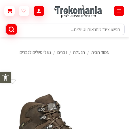
Ski
t
conten
חיפוש
עבור:
עמוד הבית
/
הנעלה
/
גברים
/
נעלי טיולים לגברים
פתח סרגל 