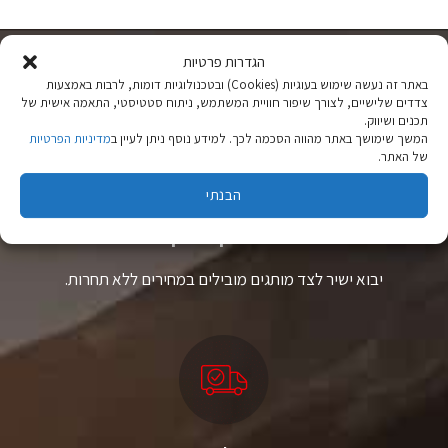
יש
יש
מספר
מספר
סוגים.
סוגים.
ניתן
ניתן
הגדרות פרטיות
לבחור
לבחור
באתר זה נעשה שימוש בעוגיות (Cookies) ובטכנולוגיות דומות, לרבות באמצעות
את
את
צדדים שלישיים, לצורך שיפור חוויית המשתמש, ניתוח סטטיסטי, התאמה אישית של
האפשרויות
האפשרויות
תכנים ושיווק.
בעמוד
בעמוד
המשך שימושך באתר מהווה הסכמה לכך. למידע נוסף ניתן לעיין ב
מדיניות הפרטיות
המוצר
המוצר
של האתר.
הבנתי
ציוד טיולים
מהיבואן לצרכן
יבוא ישיר לצד מותגים מובילים במחירים ללא תחרות.