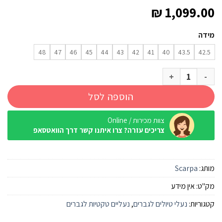
₪
1,099.00
מידה
48
47
46
45
44
43
42
41
40
43.5
42.5
כמות של נעליים טקטיות Scarpa Kailash Plus גברים
הוספה לסל
צוות מכירות / Online
צריכים עזרה? צרו איתנו קשר דרך הוואטסאפ
מותג:
Scarpa
מק"ט:
אין מידע
קטגוריות:
נעלי טיולים לגברים
,
נעליים טקטיות לגברים