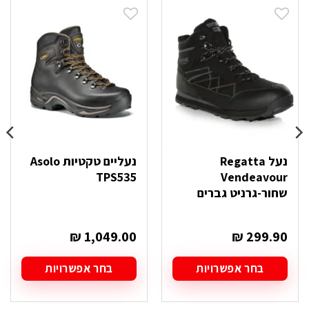
נעל Regatta
נעליים טקטיות Asolo
TPS535
Vendeavour
שחור-גרניט גברים
₪
1,049.00
₪
299.90
בחר אפשרויות
בחר אפשרויות
למוצר
למוצר
זה
זה