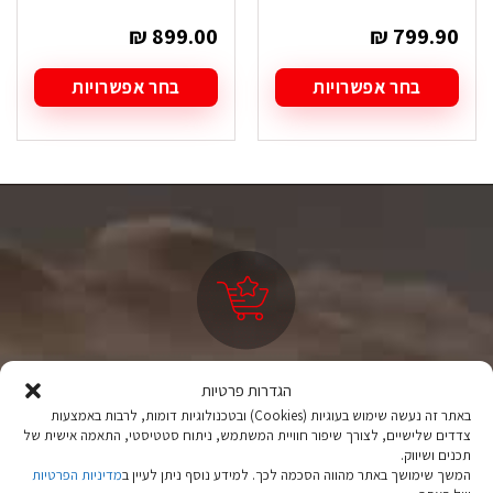
₪
899.00
₪
799.90
בחר אפשרויות
בחר אפשרויות
למוצר
למוצר
זה
זה
יש
יש
מספר
מספר
סוגים.
סוגים.
ניתן
ניתן
לבחור
לבחור
את
את
האפשרויות
האפשרויות
בעמוד
בעמוד
המוצר
המוצר
ציוד טיולים
הגדרות פרטיות
מהיבואן לצרכן
באתר זה נעשה שימוש בעוגיות (Cookies) ובטכנולוגיות דומות, לרבות באמצעות
צדדים שלישיים, לצורך שיפור חוויית המשתמש, ניתוח סטטיסטי, התאמה אישית של
תכנים ושיווק.
יבוא ישיר לצד מותגים מובילים במחירים ללא תחרות.
המשך שימושך באתר מהווה הסכמה לכך. למידע נוסף ניתן לעיין ב
מדיניות הפרטיות