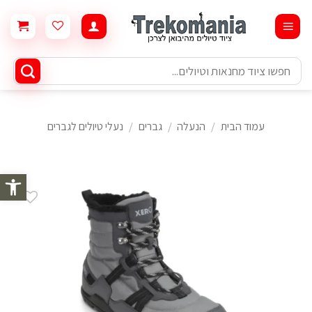
Ski
t
conten
חיפוש
עבור:
עמוד הבית
/
הנעלה
/
גברים
/
נעלי טיולים לגברים
פתח סרגל 