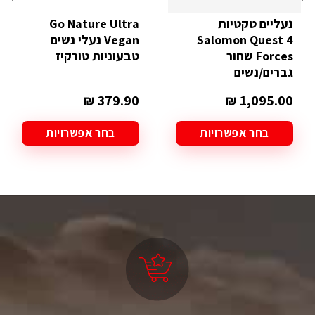
נעליים טקטיות
Go Nature Ultra
Salomon Quest 4
Vegan נעלי נשים
Forces שחור
טבעוניות טורקיז
גברים/נשים
₪
379.90
₪
1,095.00
בחר אפשרויות
בחר אפשרויות
למוצר
למוצר
זה
זה
יש
יש
מספר
מספר
סוגים.
סוגים.
ניתן
ניתן
לבחור
לבחור
את
את
האפשרויות
האפשרויות
בעמוד
בעמוד
המוצר
המוצר