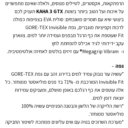
הרפתקאות, אקסטרים, לטיילים מנוסים, ולאלה שאינם מתפשרים
על איכות ועל הטוב ביותר בשטח.
KAHA 3 GTX
תעניק לכם
ביצועי שיא עם חומרים משובחים: סולית EVA בצפיפות כפולה
לרכות וקפיציות מוגברים, גפת GORE-TEX Invisible
Fit שעוטפת את כף הרגל מבפנים ועמידה יותר למים. צווארון
עקב ידידותי לגיד אכילס להפחתת לחץ
ו- Megagrip Vibram® עם זיזים בולטים לאחיזה אולטימטיבית.
גפה
–
*עשויה עור נובוק עמיד למים בדירוג זהב עם גפת GORE-TEX
Invisible Fit המורכבת מ- 71% בד פנים פוליאסטר ממוחזר. כל
אלה עוטפים את כף רגלכם באופן מושלם, ומעניקים עמידות
יוצאת דופן למים.
*רשת הלייקרה של הלשון והבטנה הפנימיים עשויה 100%
פוליאסטר ממוחזר.
*מערכת השרוכים בנויה עם וווים עליונים ממתכת לשיפור החביקה