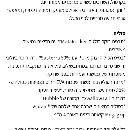
בקרסול. השרוכים עשויים מחומרים ממוחזרים.
*חתך ארגונומי באזור גיד אכילס מעניק תמיכה דינמית, ומאפשר
טווחי תנועה מרביים לכף הרגל.
סוליה
–
*תבנית רוקר בולטת MetaRocker™ עם חריצים גמישים
משולבים.
*בסיס הסוליה יצוק מ-PU עם 50% Susterra™. זהו חומר ביולוגי
חדשני מיוצר מחומר צמחי ובשילוב פוליאסטר מתקבלות תכונות
משופרות של גמישות ועמידות בפני שחיקה.
*מרכז הסוליה בנוי משתי שכבות EVA דחוס בצפיפות כפולה ש-
30% ממנו עשוי ממיצוי קנה סוכר. *עיצוב העקב
בתבנית SwallowTail™ קמורה של Hubble
*בסוליה החיצונית שכבה אחת שלמה של Vibram®
Megagrip קשוחה וזיזים באורך 4 מ”מ.
כל אלה יחד מעניקים שכוך גבוה מאוד, יציבות, יכולת נשיאת