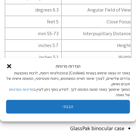
6.3 degrees
Angular Field of View
5 feet
Close Focus
55-73 mm
Interpupillary Distance
5.7 inches
Height
5.1 inches
Width
הגדרות פרטיות
21.3 oz
Weight
באתר זה נעשה שימוש בעוגיות (Cookies) ובטכנולוגיות דומות, לרבות באמצעות
צדדים שלישיים, לצורך שיפור חוויית המשתמש, ניתוח סטטיסטי, התאמה אישית של
Download
Product Manual (PDF)
תכנים ושיווק.
המשך שימושך באתר מהווה הסכמה לכך. למידע נוסף ניתן לעיין ב
מדיניות הפרטיות
Download
Parts Diagram (PDF)
של האתר.
הבנתי
Included In the Box:
GlassPak binocular case