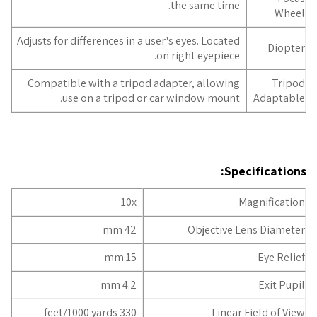
the same time.
Wheel
Adjusts for differences in a user's eyes. Located
Diopter
on right eyepiece.
Compatible with a tripod adapter, allowing
Tripod
use on a tripod or car window mount.
Adaptable
Specifications:
10x
Magnification
42 mm
Objective Lens Diameter
15 mm
Eye Relief
4.2 mm
Exit Pupil
330 feet/1000 yards
Linear Field of View