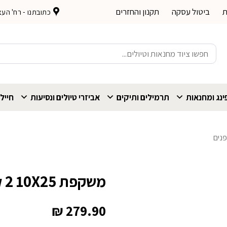
ת
ביטול עסקה
תקנון והחזרים
כתובתנו - רח' העצמאות 
חיפוש
עבור:
נג ומחנאות
תרמילים ותיקים
אביזרי טיולים ונסיעות
חייל
נים
משקפת Bushnell Powerview 2 10X25
₪
279.90