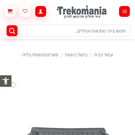
Ski
t
conten
חיפוש
עבור:
עמוד הבית
/
בישול בשטח
/
סאג'ים ומשטחי צלייה
פתח סרגל 