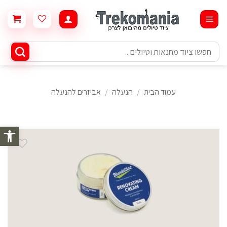
Ski
t
conten
חיפוש
עבור:
עמוד הבית
/
הנעלה
/
אביזרים להנעלה
פתח סרגל 