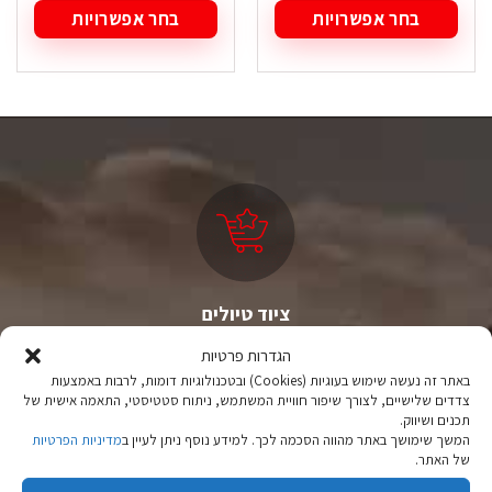
בחר אפשרויות
בחר אפשרויות
למוצר
למוצר
זה
זה
יש
יש
מספר
מספר
סוגים.
סוגים.
ניתן
ניתן
לבחור
לבחור
את
את
האפשרויות
האפשרויות
בעמוד
בעמוד
המוצר
המוצר
ציוד טיולים
מהיבואן לצרכן
הגדרות פרטיות
באתר זה נעשה שימוש בעוגיות (Cookies) ובטכנולוגיות דומות, לרבות באמצעות
יבוא ישיר לצד מותגים מובילים במחירים ללא תחרות.
צדדים שלישיים, לצורך שיפור חוויית המשתמש, ניתוח סטטיסטי, התאמה אישית של
תכנים ושיווק.
המשך שימושך באתר מהווה הסכמה לכך. למידע נוסף ניתן לעיין ב
מדיניות הפרטיות
של האתר.