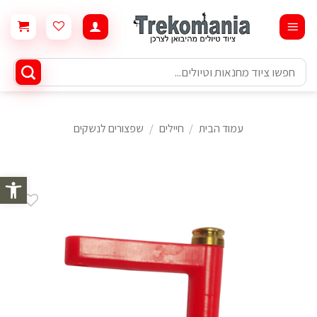
Ski
t
conten
חיפוש
עבור:
עמוד הבית
/
חיילים
/
שפצורים לנשקים
פתח סרגל 