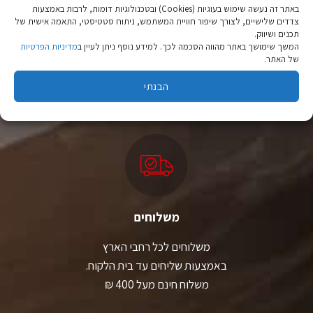
המוצר
באתר זה נעשה שימוש בעוגיות (Cookies) ובטכנולוגיות דומות, לרבות באמצעות
צדדים שלישיים, לצורך שיפור חוויית המשתמש, ניתוח סטטיסטי, התאמה אישית של
תכנים ושיווק.
ציוד טיולים
המשך שימושך באתר מהווה הסכמה לכך. למידע נוסף ניתן לעיין ב
מדיניות הפרטיות
של האתר.
מהיבואן לצרכן
הבנתי
יבוא ישיר לצד מותגים מובילים במחירים ללא תחרות.
משלוחים
משלוחים לכל רחבי הארץ
באמצעות שליחים עד בית הלקוח.
משלוח חינם מעל 400 ₪