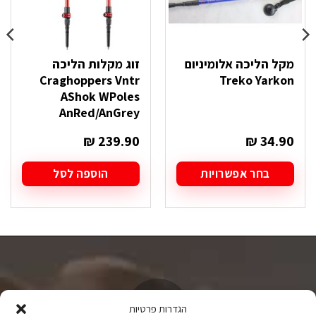
מקל הליכה אלומיניום
זוג מקלות הליכה
Craghoppers Vntr
Treko Yarkon
AShok WPoles
AnRed/AnGrey
₪
239.90
₪
34.90
בחר אפשרויות
הוספה לסל
למוצר
זה
יש
מספר
סוגים.
ניתן
לבחור
את
האפשרויות
הגדרות פרטיות
בעמוד