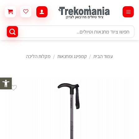
Ski
t
conten
חיפוש
עבור:
עמוד הבית
/
קמפינג ומחנאות
/
מקלות הליכה
פתח סרגל 