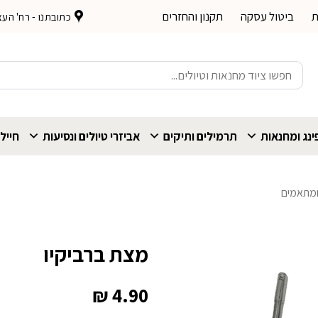
ת
ביטול עסקה
תקנון והחזרים
כתובתנו - רח' העצמאות 
חיפוש
עבור:
נג ומחנאות
תרמילים ותיקים
אביזרי טיולים ונסיעות
חייל
 ומתאמים
מצת ברביקיו
₪
4.90