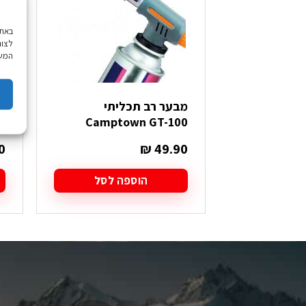
לצור
המשך
מבער רב תכליתי
r
Camptown GT-100
0
₪
49.90
הוספה לסל