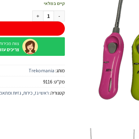
קיים במלאי
כמות של מצת ברביקיו
צוות מכירות / ine
צריכים עזר
מותג:
Trekomania
מק"ט:
9116
קטגוריה:
ראשי גז, כירות, גזיות ומתאמ