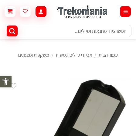
Ski
t
conten
חיפוש
עבור:
עמוד הבית
/
אביזרי טיולים ונסיעות
/
משקפות ומצפנים
פתח סרגל 