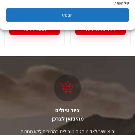
של האתר.
₪
49.90
₪
229.00
הבנתי
בחר אפשרויות
הוספה לסל
למוצר
זה
יש
מספר
סוגים.
ניתן
לבחור
את
האפשרויות
בעמוד
המוצר
ציוד טיולים
מהיבואן לצרכן
יבוא ישיר לצד מותגים מובילים במחירים ללא תחרות.