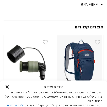
BPA FREE
מוצרים קשורים
הגדרות פרטיות
באתר זה נעשה שימוש בעוגיות (Cookies) ובטכנולוגיות דומות, לרבות באמצעות
מערכת מים Outdoor
ערכת שסתום Source
צדדים שלישיים, לצורך שיפור חוויית המשתמש, ניתוח סטטיסטי, התאמה אישית של
Gannet
Storm שורש זרימה
תכנים ושיווק.
מהירה ירוק
המשך שימושך באתר מהווה הסכמה לכך. למידע נוסף ניתן לעיין ב
מדיניות הפרטיות