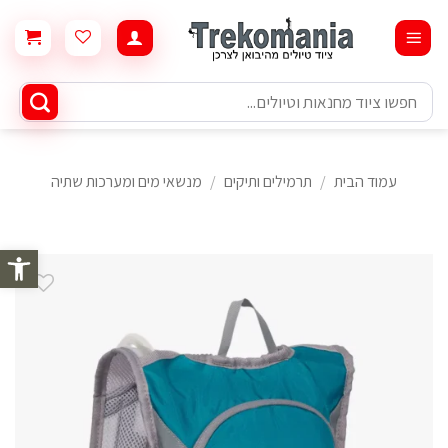
Ski
t
conten
חיפוש
עבור:
עמוד הבית
/
תרמילים ותיקים
/
מנשאי מים ומערכות שתיה
פתח סרגל 