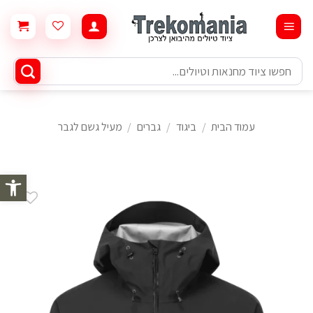
Ski
t
conten
חיפוש
עבור:
עמוד הבית
/
ביגוד
/
גברים
/
מעיל גשם לגבר
פתח סרגל 