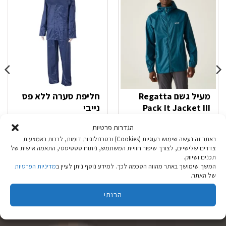
מעיל גשם Regatta
חליפת סערה ללא פס
Pack It Jacket III
נייבי
Moroccan Blue גברים
הגדרות פרטיות
₪
59.90
₪
119.90
באתר זה נעשה שימוש בעוגיות (Cookies) ובטכנולוגיות דומות, לרבות באמצעות
צדדים שלישיים, לצורך שיפור חוויית המשתמש, ניתוח סטטיסטי, התאמה אישית של
תכנים ושיווק.
בחר אפשרויות
בחר אפשרויות
המשך שימושך באתר מהווה הסכמה לכך. למידע נוסף ניתן לעיין ב
מדיניות הפרטיות
של האתר.
למוצר
למוצר
זה
זה
הבנתי
יש
יש
מספר
מספר
סוגים.
סוגים.
ניתן
ניתן