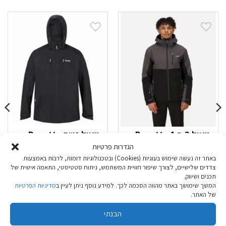
מעיל 3 ב 1 Regatta
מעיל גשם Regatta
Wentwood אפור כהה
Calderdale שחור
הגדרות פרטיות
שחור
גברים
באתר זה נעשה שימוש בעוגיות (Cookies) ובטכנולוגיות דומות, לרבות באמצעות
צדדים שלישיים, לצורך שיפור חוויית המשתמש, ניתוח סטטיסטי, התאמה אישית של
₪
199.90
₪
479.90
תכנים ושיווק.
המשך שימושך באתר מהווה הסכמה לכך. למידע נוסף ניתן לעיין ב
מדיניות הפרטיות
של האתר.
בחר אפשרויות
בחר אפשרויות
הבנתי
למוצר
למוצר
זה
זה