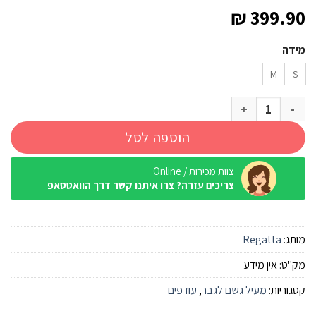
₪
399.90
מידה
M
S
כמות של מעיל 3 ב-1 Regatta Shrigley II שחור גברים
הוספה לסל
צוות מכירות / Online
צריכים עזרה? צרו איתנו קשר דרך הוואטסאפ
מותג:
Regatta
מק"ט:
אין מידע
קטגוריות:
מעיל גשם לגבר
,
עודפים