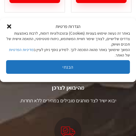
₪ 99.90.
₪ 159.00.
למוצר
למוצר
זה
זה
יש
יש
מספר
מספר
הגדרות פרטיות
סוגים.
סוגים.
באתר זה נעשה שימוש בעוגיות (Cookies) ובטכנולוגיות דומות, לרבות באמצעות
ניתן
ניתן
צדדים שלישיים, לצורך שיפור חוויית המשתמש, ניתוח סטטיסטי, התאמה אישית של
לבחור
לבחור
תכנים ושיווק.
את
את
המשך שימושך באתר מהווה הסכמה לכך. למידע נוסף ניתן לעיין ב
מדיניות הפרטיות
האפשרויות
האפשרויות
של האתר.
בעמוד
בעמוד
המוצר
המוצר
הבנתי
ציוד טיולים
מהיבואן לצרכן
יבוא ישיר לצד מותגים מובילים במחירים ללא תחרות.