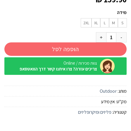
מידה
2XL
XL
L
M
S
כמות של מעיל פליס Outdoor Adam כחול כהה גברים
הוספה לסל
צוות מכירות / Online
צריכים עזרה? צרו איתנו קשר דרך הוואטסאפ
מותג:
Outdoor
מק"ט:
אין מידע
קטגוריה:
פליזים ומיקרופליזים