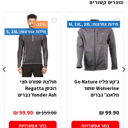
מוצרים קשורים
מידות אחרונות: M, 2XL, 3XL
-37%
מידות אחרונות: S, 2XL
ג’קט פליז Go Nature
חולצת ספורט חצי
Wolverine שחור
רוכסן Regatta
מלאנג' גברים
Yonder Ash גברים
המחיר
המחיר
₪
99.90
₪
159.00
₪
99.90
המקורי
הנוכחי
היה:
הוא:
בחר אפשרויות
בחר אפשרויות