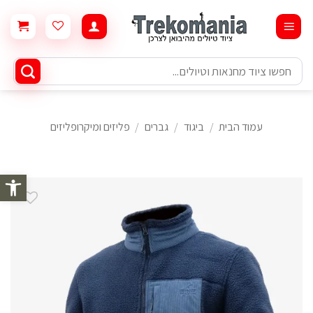
Ski
t
conten
חיפוש
עבור:
עמוד הבית
/
ביגוד
/
גברים
/
פליזים ומיקרופליזים
פתח סרגל 