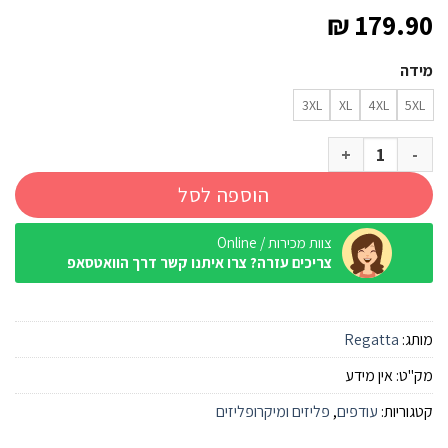
₪
179.90
מידה
3XL
XL
4XL
5XL
כמות של מעיל פליז עבה Regatta Garrian II StrmGry(Blk) גברים
הוספה לסל
צוות מכירות / Online
צריכים עזרה? צרו איתנו קשר דרך הוואטסאפ
מותג:
Regatta
מק"ט:
אין מידע
קטגוריות:
עודפים
,
פליזים ומיקרופליזים