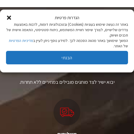
יש
יש
מספר
מספר
סוגים.
סוגים.
ניתן
ניתן
הגדרות פרטיות
לבחור
לבחור
באתר זה נעשה שימוש בעוגיות (Cookies) ובטכנולוגיות דומות, לרבות באמצעות
את
את
צדדים שלישיים, לצורך שיפור חוויית המשתמש, ניתוח סטטיסטי, התאמה אישית של
האפשרויות
האפשרויות
תכנים ושיווק.
בעמוד
בעמוד
המשך שימושך באתר מהווה הסכמה לכך. למידע נוסף ניתן לעיין ב
מדיניות הפרטיות
המוצר
המוצר
של האתר.
הבנתי
ציוד טיולים
מהיבואן לצרכן
יבוא ישיר לצד מותגים מובילים במחירים ללא תחרות.