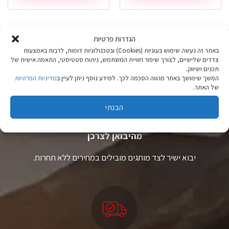
זה
זה
יש
יש
מספר
מספר
סוגים.
סוגים.
הגדרות פרטיות
ניתן
ניתן
באתר זה נעשה שימוש בעוגיות (Cookies) ובטכנולוגיות דומות, לרבות באמצעות
לבחור
לבחור
צדדים שלישיים, לצורך שיפור חוויית המשתמש, ניתוח סטטיסטי, התאמה אישית של
את
את
תכנים ושיווק.
האפשרויות
האפשרויות
המשך שימושך באתר מהווה הסכמה לכך. למידע נוסף ניתן לעיין ב
מדיניות הפרטיות
בעמוד
בעמוד
של האתר.
המוצר
המוצר
הבנתי
ציוד טיולים
מהיבואן לצרכן
יבוא ישיר לצד מותגים מובילים במחירים ללא תחרות.