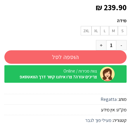
₪
239.90
מידה
2XL
XL
L
M
S
כמות של מעיל פוך Regatta Marizon אפור אדום גברים
הוספה לסל
צוות מכירות / Online
צריכים עזרה? צרו איתנו קשר דרך הוואטסאפ
מותג:
Regatta
מק"ט:
אין מידע
קטגוריה:
מעילי פוך לגבר