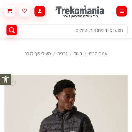
Ski
t
conten
חיפוש
עבור:
עמוד הבית
/
ביגוד
/
גברים
/
מעילי פוך לגבר
פתח סרגל 