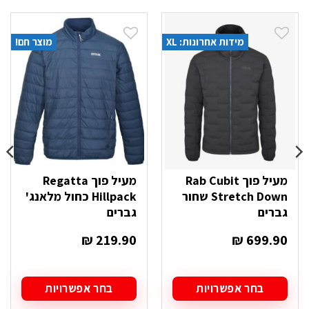
מידות אחרונות: XL
מוצר חם!
מעיל פוך Rab Cubit
מעיל פוך Regatta
Stretch Down שחור
Hillpack כחול מלאנג'
גברים
גברים
₪
219.90
₪
699.90
בחר אפשרויות
בחר אפשרויות
למוצר
למוצר