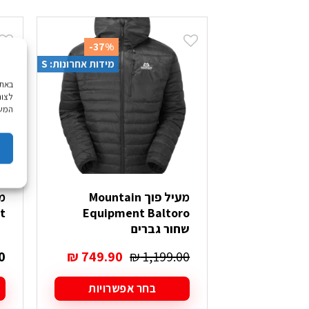
-37%
מידות אחרונות: S
לצור
המשך
מעיל פוך Mountain
Equipment Baltoro
oft
שחור גברים
המחיר
המחיר
0
₪
749.90
₪
1,199.00
המקורי
הנוכחי
היה:
הוא:
בחר אפשרויות
₪ 749.90.
₪ 1,199.00.
למוצר
ל