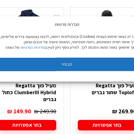
-40%
הגדרות פרטיות
מידות אחרונות: S, 3XL
באתר זה נעשה שימוש בעוגיות (Cookies) ובטכנולוגיות דומות, לרבות באמצעות צדדים שלישיים,
ך שיפור חוויית המשתמש, ניתוח סטטיסטי, התאמה אישית של תכנים ושיווק.
 שימושך באתר מהווה הסכמה לכך. למידע נוסף ניתן לעיין ב
מדיניות הפרטיות
של האתר.
הבנתי
מעיל פוך Regatta
מעיל פוך Regatta
Topl שחור גברים
ClumberIII Hybrid כחול
גברים
המחיר
המח
₪
149.90
₪
249.90
₪
269.9
המקורי
הנו
היה:
הוא
בחר אפשרויות
בחר אפשרויות
₪ 149.90.
₪ 249.90.
מוצר
למוצר