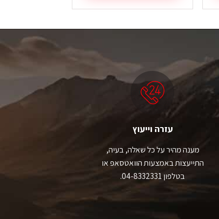
זה
זה
יש
יש
מספר
מספר
סוגים.
סוגים.
ניתן
ניתן
לבחור
לבחור
את
את
האפשרויות
האפשרויות
בעמוד
בעמוד
המוצר
המוצר
עזרה וייעוץ
מענה מהיר על כל שאלה, בעיה,
התייעצות באמצעות הוואטסאפ או
בטלפון 04-8332331.