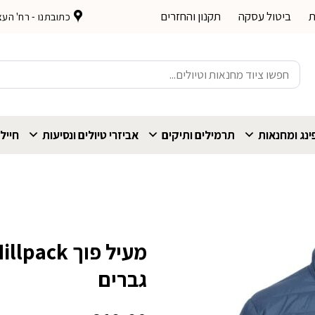
ת
ביטול עסקה
תקנון והחזרים
כתובתנו - רח' העצמאות 
חיפוש
עבור:
נג ומחנאות
תרמילים ותיקים
אביזרי טיולים ונסיעות
חייל
גברים