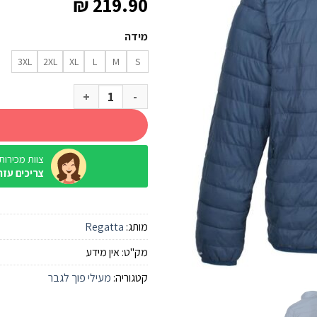
₪
219.90
מידה
3XL
2XL
XL
L
M
S
כמות של מעיל פוך Regatta Hillpack כחול מלאנג' גברים
צוות מכירות / ine
צריכים עזר
מותג:
Regatta
מק"ט:
אין מידע
קטגוריה:
מעילי פוך לגבר