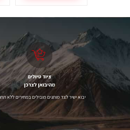
זה
ז
יש
י
מספר
מ
סוגים.
סו
ניתן
ני
לבחור
ל
את
א
האפשרויות
ה
בעמוד
ב
המוצר
ה
ציוד טיולים
מהיבואן לצרכן
יבוא ישיר לצד מותגים מובילים במחירים ללא תחר