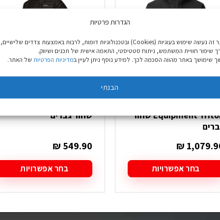
הגדרות פרטיות
באתר זה נעשה שימוש בעוגיות (Cookies) ובטכנולוגיות דומות, לרבות באמצעות צדדים שלישיים,
ך שיפור חוויית המשתמש, ניתוח סטטיסטי, התאמה אישית של תכנים ושיווק.
 שימושך באתר מהווה הסכמה לכך. למידע נוסף ניתן לעיין ב
מדיניות הפרטיות
של האתר.
הבנתי
מעיל פוך Mountain
מעיל פוך Rab Microlight
Equipment Triton שחור
שחור גברים
ברים
₪
549.90
₪
1,079.9
בחר אפשרויות
בחר אפשרויות
מוצר
למוצר
ה
זה
ש
יש
ספר
מספר