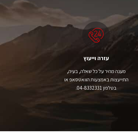
סוגים.
סוגים.
ניתן
ניתן
לבחור
לבחור
את
את
האפשרויות
האפשרויות
בעמוד
בעמוד
המוצר
המוצר
עזרה וייעוץ
מענה מהיר על כל שאלה, בעיה,
התייעצות באמצעות הוואטסאפ או
בטלפון 04-8332331.