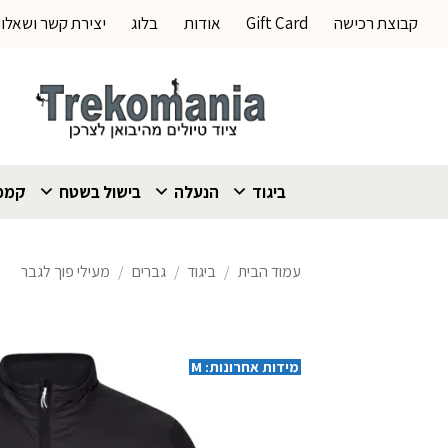
Ski
קבוצת רכישה
Gift Card
אודות
בלוג
יצירת קשר ושאלו
t
conten
ביגוד
הנעלה
בישול בשטח
קמפי
עמוד הבית
/
ביגוד
/
גברים
/
מעילי פוך לגבר
מידות אחרונות: M