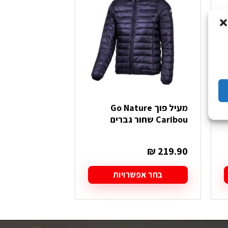
מעיל פוך Go Nature
Caribou שחור גברים
גברים
₪
1,149.90
₪
219.90
בחר אפשרויות
בחר אפש
למוצר
למוצר
זה
זה
יש
יש
מספר
מספר