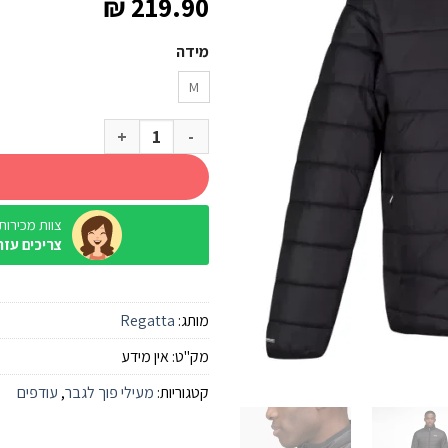
₪
219.90
מידה
M
כמות של מעיל פוך Regatta Freezway III שחור גברים
צוות מכירות / ine
צריכים עזר
מותג:
Regatta
מק"ט:
אין מידע
קטגוריות:
מעילי פוך לגבר
,
עודפים