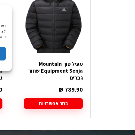
לצור
המשך
מעיל פוך Mountain
Equipment Senja שחור
גברים
ג
0
₪
789.90
בחר אפשרויות
למוצר
ל
זה
ז
יש
י
מספר
מ