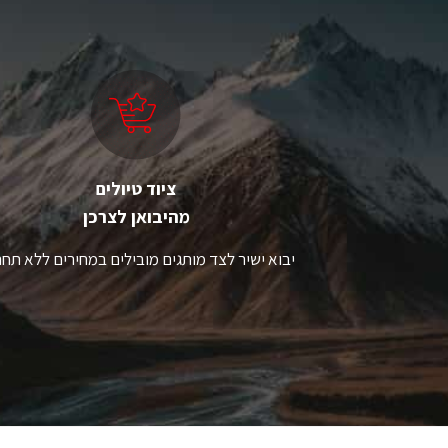
סוגים.
סו
ניתן
ני
לבחור
ל
את
א
האפשרויות
ה
בעמוד
ב
המוצר
ה
ציוד טיולים
מהיבואן לצרכן
יבוא ישיר לצד מותגים מובילים במחירים ללא תחר