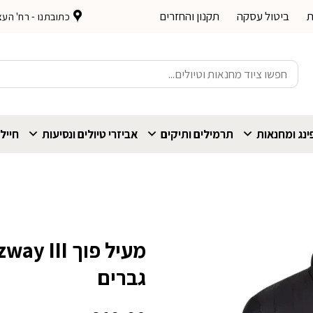
ת
ביטול עסקה
תקנון והחזרים
כתובתנו - רח' העצמאות 
חיפוש
עבור:
נג ומחנאות
תרמילים ותיקים
אביזרי טיולים ונסיעות
חייל
גברים