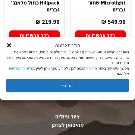
Microlight שחור
Hillpack כחול מלאנג'
גברים
גברים
₪
219.90
₪
549.90
בחר אפשרויות
בחר אפשרויות
למוצר
למוצר
הגדרות פרטיות
זה
זה
באתר זה נעשה שימוש בעוגיות (Cookies) ובטכנולוגיות דומות, לרבות באמצעות
יש
יש
צדדים שלישיים, לצורך שיפור חוויית המשתמש, ניתוח סטטיסטי, התאמה אישית של
מספר
מספר
תכנים ושיווק.
סוגים.
סוגים.
המשך שימושך באתר מהווה הסכמה לכך. למידע נוסף ניתן לעיין ב
מדיניות הפרטיות
ניתן
ניתן
של האתר.
לבחור
לבחור
את
את
הבנתי
האפשרויות
האפשרויות
בעמוד
בעמוד
המוצר
המוצר
ציוד טיולים
מהיבואן לצרכן