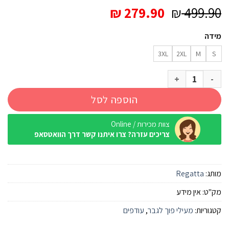
המחיר
המחיר
₪
279.90
₪
499.90
המקורי
הנוכחי
מידה
היה:
הוא:
₪ 279.90.
₪ 499.90.
3XL
2XL
M
S
כמות של מעיל פוך קווילט Regatta Saltern שחור גברים
הוספה לסל
צוות מכירות / Online
צריכים עזרה? צרו איתנו קשר דרך הוואטסאפ
מותג:
Regatta
מק"ט:
אין מידע
קטגוריות:
מעילי פוך לגבר
,
עודפים