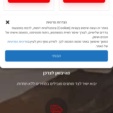
למוצר
למוצר
זה
זה
יש
יש
מספר
מספר
הגדרות פרטיות
סוגים.
סוגים.
באתר זה נעשה שימוש בעוגיות (Cookies) ובטכנולוגיות דומות, לרבות באמצעות
ניתן
ניתן
צדדים שלישיים, לצורך שיפור חוויית המשתמש, ניתוח סטטיסטי, התאמה אישית של
לבחור
לבחור
תכנים ושיווק.
את
את
המשך שימושך באתר מהווה הסכמה לכך. למידע נוסף ניתן לעיין ב
מדיניות הפרטיות
האפשרויות
האפשרויות
של האתר.
בעמוד
בעמוד
המוצר
המוצר
הבנתי
ציוד טיולים
מהיבואן לצרכן
יבוא ישיר לצד מותגים מובילים במחירים ללא תחרות.