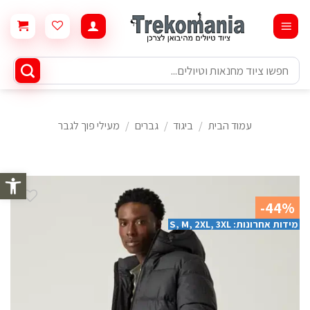
Ski
t
conten
חיפוש
עבור:
עמוד הבית
/
ביגוד
/
גברים
/
מעילי פוך לגבר
פתח סרגל 
-44%
מידות אחרונות: S, M, 2XL, 3XL