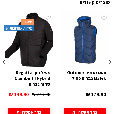
מוצרים קשורים
-40%
מידות אחרונות: S
ווסט מרופד Outdoor
מעיל פוך Regatta
Malek גברים כחול
ClumberIII Hybrid
שחור גברים
המחיר
המחי
₪
149.90
₪
249.90
₪
179.90
המקורי
הנוכח
היה:
הוא:
₪ 149.90.
₪ 249.90.
בחר אפשרויות
בחר אפשרויות