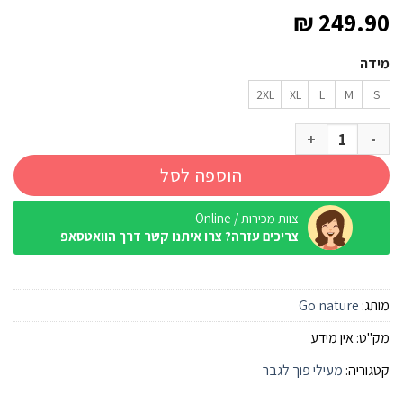
₪
249.90
מידה
2XL
XL
L
M
S
כמות של מעיל פוך סינטטי Go Nature Beluga כחול גברים
הוספה לסל
צוות מכירות / Online
צריכים עזרה? צרו איתנו קשר דרך הוואטסאפ
מותג:
Go nature
מק"ט:
אין מידע
קטגוריה:
מעילי פוך לגבר