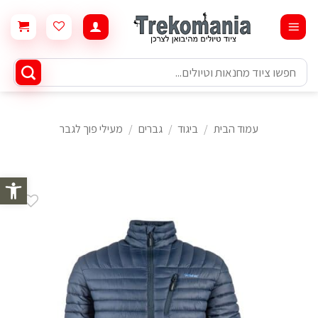
Ski
t
conten
חיפוש
עבור:
עמוד הבית
/
ביגוד
/
גברים
/
מעילי פוך לגבר
פתח סרגל 