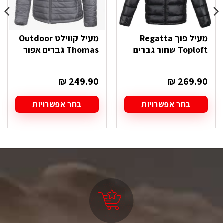
מעיל פוך Regatta
מעיל קווילט Outdoor
Toploft שחור גברים
Thomas גברים אפור
₪
249.90
₪
269.90
בחר אפשרויות
בחר אפשרויות
למוצר
למוצר
זה
זה
יש
יש
מספר
מספר
סוגים.
סוגים.
ניתן
ניתן
לבחור
לבחור
את
את
האפשרויות
האפשרויות
בעמוד
בעמוד
המוצר
המוצר