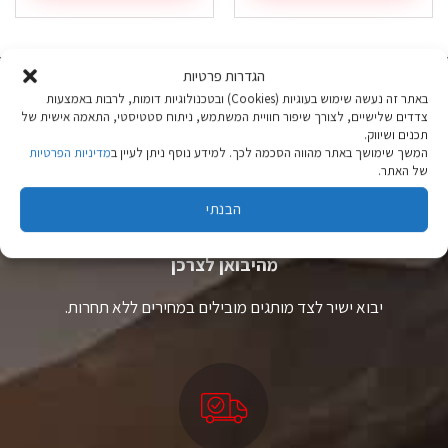
זה
זה
יש
יש
מספר
מספר
סוגים.
סוגים.
הגדרות פרטיות
ניתן
ניתן
באתר זה נעשה שימוש בעוגיות (Cookies) ובטכנולוגיות דומות, לרבות באמצעות
לבחור
לבחור
צדדים שלישיים, לצורך שיפור חוויית המשתמש, ניתוח סטטיסטי, התאמה אישית של
את
את
תכנים ושיווק.
האפשרויות
האפשרויות
המשך שימושך באתר מהווה הסכמה לכך. למידע נוסף ניתן לעיין ב
מדיניות הפרטיות
בעמוד
בעמוד
של האתר.
המוצר
המוצר
הבנתי
ציוד טיולים
מהיבואן לצרכן
יבוא ישיר לצד מותגים מובילים במחירים ללא תחרות.