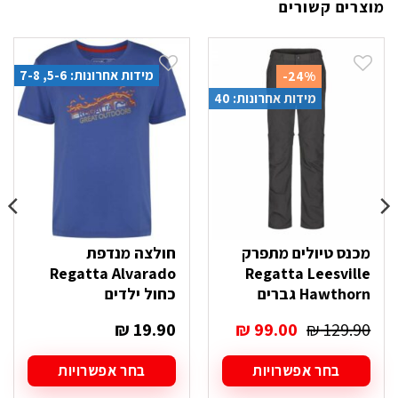
מוצרים קשורים
מידות אחרונות: 5-6, 7-8
-24%
מידות אחרונות: 40
מכנס טיולים מתפרק
חולצה מנדפת
Regatta Alvarado
Regatta Leesville
Hawthorn גברים
כחול ילדים
המחיר
המחיר
₪
19.90
₪
99.00
₪
129.90
המקורי
הנוכחי
היה:
הוא:
בחר אפשרויות
בחר אפשרויות
₪ 99.00.
₪ 129.90.
למוצר
למוצר