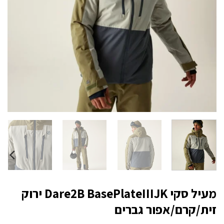
מעיל סקי Dare2B BasePlateIIIJK ירוק
זית/קרם/אפור גברים