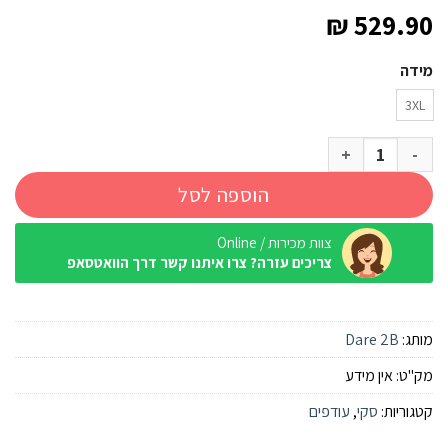
₪
529.90
מידה
3XL
כמות של מעיל סקי Dare2B BasePlateIIIJK ירוק זית/קרם/אפור גברים
הוספה לסל
צוות מכירות / Online
צריכים עזרה? צרו איתנו קשר דרך הוואטסאפ
מותג:
Dare 2B
מק"ט:
אין מידע
קטגוריות:
סקי
,
עודפים