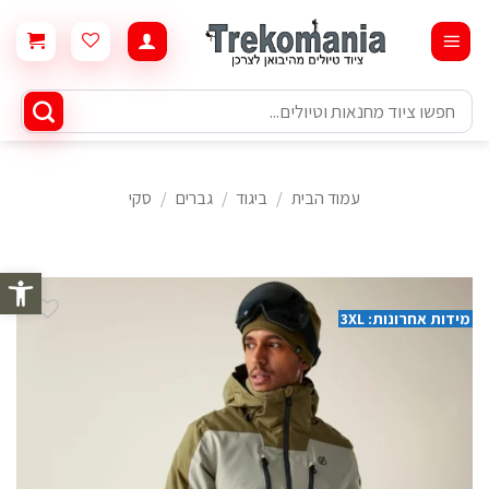
Ski
t
conten
חיפוש
עבור:
עמוד הבית
/
ביגוד
/
גברים
/
סקי
פתח סרגל 
מידות אחרונות: 3XL