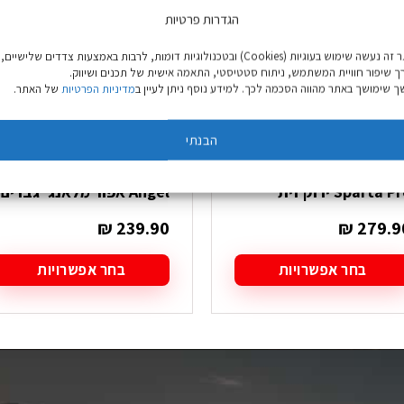
הגדרות פרטיות
באתר זה נעשה שימוש בעוגיות (Cookies) ובטכנולוגיות דומות, לרבות באמצעות צדדים שלישיים,
ך שיפור חוויית המשתמש, ניתוח סטטיסטי, התאמה אישית של תכנים ושיווק.
 שימושך באתר מהווה הסכמה לכך. למידע נוסף ניתן לעיין ב
מדיניות הפרטיות
של האתר.
הבנתי
סופטשל צבאי Nord Blue
סופטשל Go Nature Trail
Sparta P ירוק זית
Angel אפור מלאנג' גברים
₪
239.90
₪
279.9
בחר אפשרויות
בחר אפשרויות
מוצר
למוצר
ה
זה
ש
יש
ספר
מספר
גים.
סוגים.
תן
ניתן