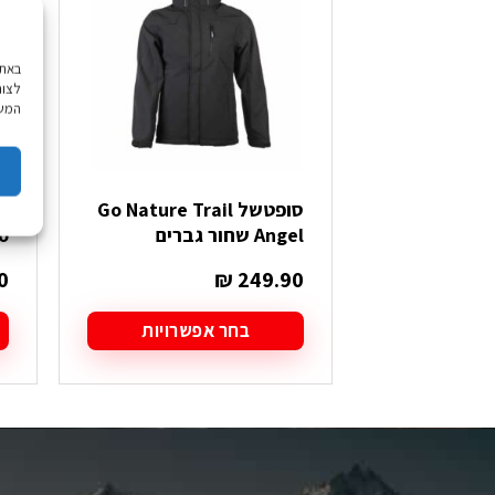
לצור
המשך
סופטשל Go Nature Trail
Angel שחור גברים
ro
0
₪
249.90
בחר אפשרויות
למוצר
ל
זה
ז
יש
י
מספר
מ
סוגים.
סו
ניתן
ני