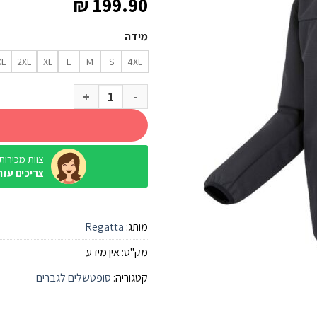
₪
199.90
מידה
XL
2XL
XL
L
M
S
4XL
כמות של מעיל סופטשל Regatta Mondale שחור גברים
צוות מכירות / ine
צריכים עזר
מותג:
Regatta
מק"ט:
אין מידע
קטגוריה:
סופטשלים לגברים