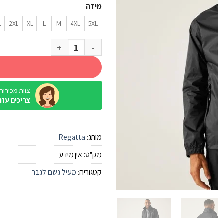
מידה
L
2XL
XL
L
M
4XL
5XL
כמות של מעיל גשם Regatta Lyle IV Black גברים
צוות מכירות / ine
צריכים עזר
מותג:
Regatta
מק"ט:
אין מידע
קטגוריה:
מעיל גשם לגבר