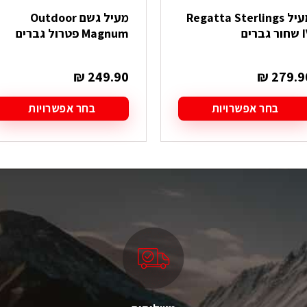
מעיל Regatta Sterlings
מעיל גשם Outdoor
 גברים
Magnum פטרול גברים
₪
249.90
₪
279.9
בחר אפשרויות
בחר אפשרויות
מוצר
למוצר
ה
זה
ש
יש
ספר
מספר
גים.
סוגים.
תן
ניתן
בחור
לבחור
ת
את
אפשרויות
האפשרויות
עמוד
בעמוד
מוצר
המוצר