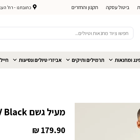
ת
ביטול עסקה
תקנון והחזרים
כתובתנו - רח' העצמאות 
חיפוש
עבור:
נג ומחנאות
תרמילים ותיקים
אביזרי טיולים ונסיעות
חייל
מעיל גשם Regatta Lyle IV Black גברים
₪
179.90