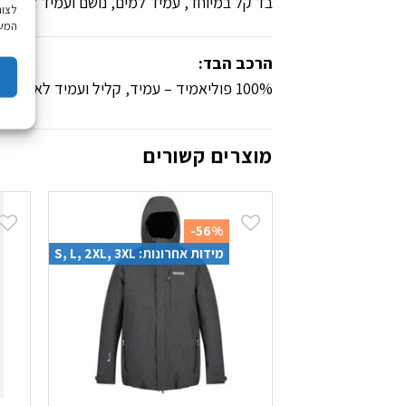
בד קל במיוחד, עמיד למים, נושם ועמיד לרוח –
לצור
המשך
הרכב הבד:
100% פוליאמיד – עמיד, קליל ועמיד לאורך זמן.
מוצרים קשורים
-56%
מידות אחרונות: S, L, 2XL, 3XL