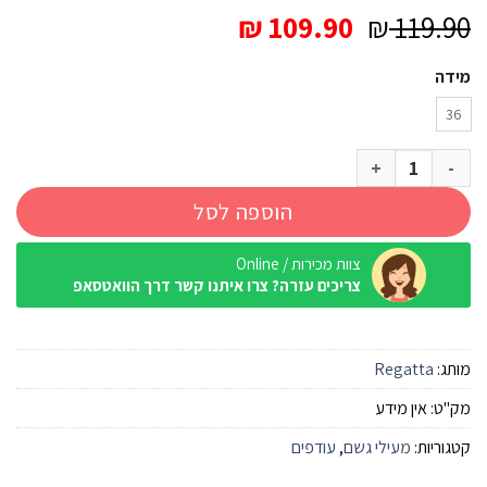
המחיר
המחיר
₪
109.90
₪
119.90
המקורי
הנוכחי
מידה
היה:
הוא:
₪ 109.90.
₪ 119.90.
36
כמות של מעיל גשם מתקפל Regatta Pack it Jacket כחול פגודה נשים
הוספה לסל
צוות מכירות / Online
צריכים עזרה? צרו איתנו קשר דרך הוואטסאפ
מותג:
Regatta
מק"ט:
אין מידע
קטגוריות:
מעילי גשם
,
עודפים