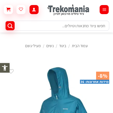
Ski
t
conten
חיפוש
עבור:
עמוד הבית
/
ביגוד
/
נשים
/
מעילי גשם
פתח סרגל 
-8%
מידות אחרונות: 36