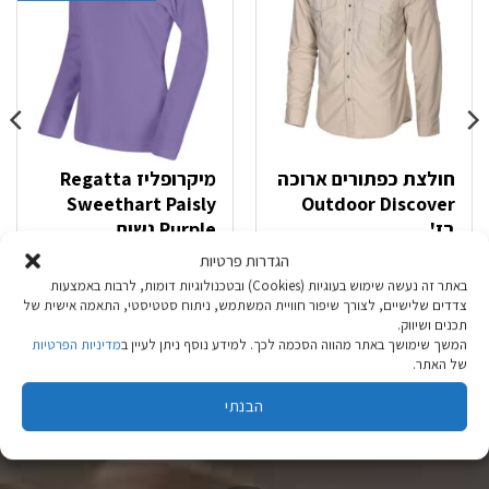
חולצת כפתורים ארוכה
מיקרופליז Regatta
Sweethart Paisly
Outdoor Discover
בז'
Purple נשים
הגדרות פרטיות
המחיר
המחיר
₪
19.90
₪
59.90
₪
179.90
באתר זה נעשה שימוש בעוגיות (Cookies) ובטכנולוגיות דומות, לרבות באמצעות
המקורי
הנוכחי
צדדים שלישיים, לצורך שיפור חוויית המשתמש, ניתוח סטטיסטי, התאמה אישית של
היה:
הוא:
בחר אפשרויות
בחר אפשרויות
תכנים ושיווק.
המשך שימושך באתר מהווה הסכמה לכך. למידע נוסף ניתן לעיין ב
מדיניות הפרטיות
₪ 19.90.
₪ 59.90.
למוצר
למוצר
של האתר.
זה
זה
יש
יש
הבנתי
מספר
מספר
סוגים.
סוגים.
ניתן
ניתן
לבחור
לבחור