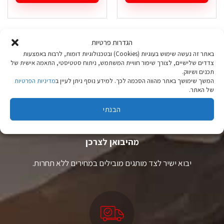
למוצר
למוצר
זה
זה
יש
יש
מספר
מספר
הגדרות פרטיות
סוגים.
סוגים.
ניתן
ניתן
באתר זה נעשה שימוש בעוגיות (Cookies) ובטכנולוגיות דומות, לרבות באמצעות
צדדים שלישיים, לצורך שיפור חוויית המשתמש, ניתוח סטטיסטי, התאמה אישית של
לבחור
לבחור
תכנים ושיווק.
את
את
המשך שימושך באתר מהווה הסכמה לכך. למידע נוסף ניתן לעיין ב
מדיניות הפרטיות
האפשרויות
האפשרויות
של האתר.
בעמוד
בעמוד
המוצר
המוצר
הבנתי
ציוד טיולים
מהיבואן לצרכן
יבוא ישיר לצד מותגים מובילים במחירים ללא תחרות.