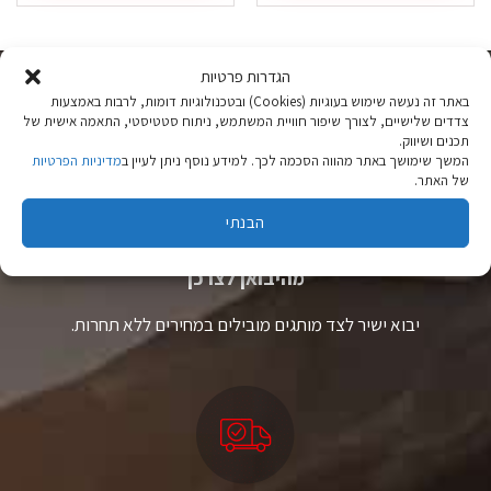
זה
יש
מספר
סוגים.
הגדרות פרטיות
ניתן
באתר זה נעשה שימוש בעוגיות (Cookies) ובטכנולוגיות דומות, לרבות באמצעות
לבחור
צדדים שלישיים, לצורך שיפור חוויית המשתמש, ניתוח סטטיסטי, התאמה אישית של
את
תכנים ושיווק.
האפשרויות
המשך שימושך באתר מהווה הסכמה לכך. למידע נוסף ניתן לעיין ב
מדיניות הפרטיות
בעמוד
של האתר.
המוצר
הבנתי
ציוד טיולים
מהיבואן לצרכן
יבוא ישיר לצד מותגים מובילים במחירים ללא תחרות.