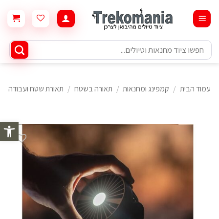
Ski
t
conten
חיפוש
עבור:
עמוד הבית
/
קמפינג ומחנאות
/
תאורה בשטח
/
תאורת שטח ועבודה
פתח סרגל 