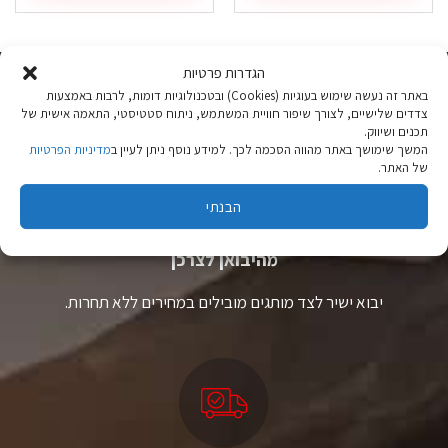
זה
זה
יש
יש
מספר
מספר
סוגים.
סוגים.
הגדרות פרטיות
ניתן
ניתן
באתר זה נעשה שימוש בעוגיות (Cookies) ובטכנולוגיות דומות, לרבות באמצעות
לבחור
לבחור
צדדים שלישיים, לצורך שיפור חוויית המשתמש, ניתוח סטטיסטי, התאמה אישית של
את
את
תכנים ושיווק.
האפשרויות
האפשרויות
המשך שימושך באתר מהווה הסכמה לכך. למידע נוסף ניתן לעיין ב
מדיניות הפרטיות
בעמוד
בעמוד
של האתר.
המוצר
המוצר
הבנתי
ציוד טיולים
מהיבואן לצרכן
יבוא ישיר לצד מותגים מובילים במחירים ללא תחרות.