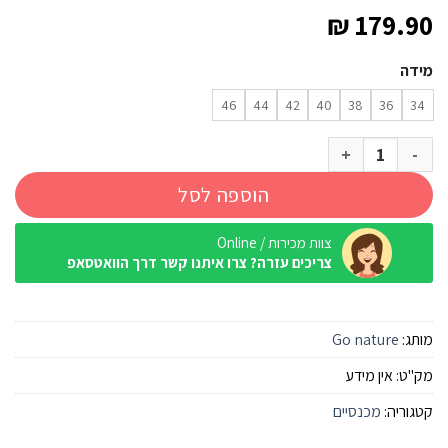
₪
179.90
מידה
46
44
42
40
38
36
34
כמות של מכנס Go Nature Tanami סטרץ' מתפרק שחור נשים
הוספה לסל
צוות מכירות / Online
צריכים עזרה? צרו איתנו קשר דרך הוואטסאפ
מותג:
Go nature
מק"ט:
אין מידע
קטגוריה:
מכנסיים