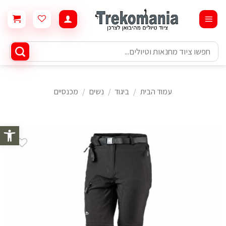
Ski
t
conten
חיפוש
עבור:
עמוד הבית
/
ביגוד
/
נשים
/
מכנסיים
פתח סרגל 