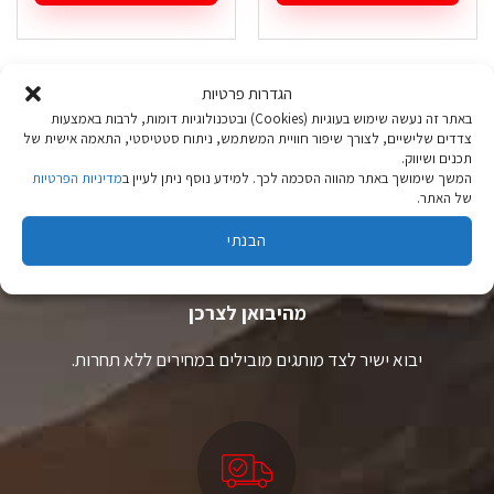
₪ 149.90.
₪ 199.90.
למוצר
למוצר
זה
זה
יש
יש
מספר
מספר
הגדרות פרטיות
סוגים.
סוגים.
ניתן
ניתן
באתר זה נעשה שימוש בעוגיות (Cookies) ובטכנולוגיות דומות, לרבות באמצעות
צדדים שלישיים, לצורך שיפור חוויית המשתמש, ניתוח סטטיסטי, התאמה אישית של
לבחור
לבחור
תכנים ושיווק.
את
את
המשך שימושך באתר מהווה הסכמה לכך. למידע נוסף ניתן לעיין ב
מדיניות הפרטיות
האפשרויות
האפשרויות
של האתר.
בעמוד
בעמוד
המוצר
המוצר
הבנתי
ציוד טיולים
מהיבואן לצרכן
יבוא ישיר לצד מותגים מובילים במחירים ללא תחרות.