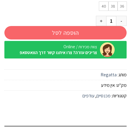
₪ 149.90.
₪ 199.90.
40
38
36
כמות של מכנס סטרצ' Regatta Xert Stretch אפור גברים
הוספה לסל
צוות מכירות / Online
צריכים עזרה? צרו איתנו קשר דרך הוואטסאפ
מותג:
Regatta
מק"ט:
אין מידע
קטגוריות:
מכנסיים
,
עודפים