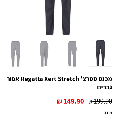
מכנס סטרצ' Regatta Xert Stretch אפור
גברים
המחיר
המחיר
₪
149.90
₪
199.90
המקורי
הנוכחי
מידה
היה:
הוא: