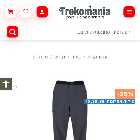
Ski
t
conten
חיפוש
עבור:
עמוד הבית
/
ביגוד
/
גברים
/
מכנסיים
פתח סרגל 
-25%
מידות אחרונות: 36, 38, 40